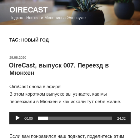
Перейти
OIRECAST
к
Подкаст Ностиэ и Менелиона Эленсуле
содержимому
TAG: НОВЫЙ ГОД
ОПУБЛИКОВАНО
29.08.2020
OireCast, выпуск 007. Переезд в
Мюнхен
OireCast снова в эфире!
В этом коротком выпуске вы узнаете, как мы
переезжали в Мюнхен и как искали тут себе жильё.
Аудиоплеер
00:00
24:32
Если вам понравился наш подкаст, поделитесь этим