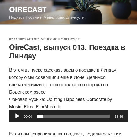
Перейти
OIRECAST
к
Подкаст Ностиэ и Менелиона Эленсуле
содержимому
ОПУБЛИКОВАНО
07.11.2020
АВТОР:
МЕНЕЛИОН ЭЛЕНСУЛЕ
OireCast, выпуск 013. Поездка в
Линдау
В этом выпуске рассказываем о поездке в Линдау,
которую мы совершили ещё в июне. Делимся
впечатлениями от этого прекрасного города на
Боденском озере.
Фоновая музыка:
Uplifting Happiness Corporate by
MusicLFiles, FilmMusic.io
Аудиоплеер
00:00
38:46
Если вам понравился наш подкаст, поделитесь этим